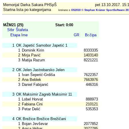
Memorijal Darka Sakara PHSpŠ
pet 13.10.2017. 15:
Startna lista po kategorijama
kreirano s
OS2010 © Stephan Krämer SportSoftware 20
MŽM21 (25)
Start: 0:00
Stbr
Štafeta
Etapa
Ime
GR
Br.čipa
1
OK Japetić Samobor Japetić 1
1
Dominik Kirin
8333335
2
Mirja Pavić
1403140
3
Matija Razum
8221221
2
OK Jelen Jastrebarsko Jelen
1
Ivan Šeperić-Grdiša
7622357
2
Ana Beblek
7663976
3
Daniel Fabijanić
446316
3
OK Maksimir Zagreb Maksimir 11
1
Lobel Horvat
888973
2
Fabiana Cini
210121
3
Petar Delić
535353
4
OK Brežice Brežice Brežičani
1
Bojan Jevševar
2077852
2
Anica Hribar
2077785