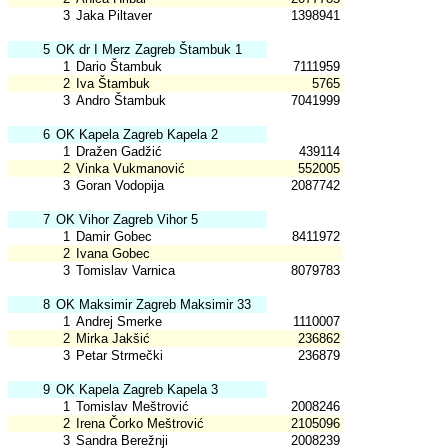
3
Jaka Piltaver
1398941
5
OK dr I Merz Zagreb Štambuk 1
1
Dario Štambuk
7111959
2
Iva Štambuk
5765
3
Andro Štambuk
7041999
6
OK Kapela Zagreb Kapela 2
1
Dražen Gadžić
439114
2
Vinka Vukmanović
552005
3
Goran Vodopija
2087742
7
OK Vihor Zagreb Vihor 5
1
Damir Gobec
8411972
2
Ivana Gobec
3
Tomislav Varnica
8079783
8
OK Maksimir Zagreb Maksimir 33
1
Andrej Smerke
1110007
2
Mirka Jakšić
236862
3
Petar Strmečki
236879
9
OK Kapela Zagreb Kapela 3
1
Tomislav Meštrović
2008246
2
Irena Čorko Meštrović
2105096
3
Sandra Berežnji
2008239