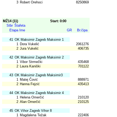
3
Robert Orehoci
8250869
MŽ14 (11)
Start: 0:00
Stbr
Štafeta
Etapa
Ime
GR
Br.čipa
41
OK Maksimir Zagreb Maksimir 1
1
Dora Vukelić
2061276
2
Jura Vukelić
406735
42
OK Maksimir Zagreb Maksimir 2
1
Vibor Strmečki
435468
2
Laura Kaniški
701122
43
OK Maksimir Zagreb Maksimir3
1
Matej Čović
888971
2
Hanna Fejzić
435413
44
OK Maksimir Zagreb Maksimir 4
1
Helena Omerčić
210120
2
Alan Omerčić
210125
45
OK Vihor Zagreb Vihor 8
1
Magdalena Težak
222406