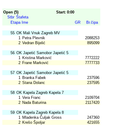
Open (5)
Start: 0:00
Stbr
Štafeta
Etapa
Ime
GR
Br.čipa
55
OK Mali Vnuk Zagreb MV
1
Petra Plevnik
2088253
2
Vedran Bijelić
895099
56
OK Japetić Samobor Japetić 5
1
Kristina Marković
7772222
2
Frane Marković
7777733
57
OK Japetić Samobor Japetić 5
1
Branka Fabek
237596
2
Stana Dolanc
237595
58
OK Kapela Zagreb Kapela 7
1
Vera Franc
2109704
2
Nada Baturina
2117420
59
OK Kapela Zagreb Kapela 8
1
Mladenka Čuljak Gross
247360
2
Krešo Špoljar
421655