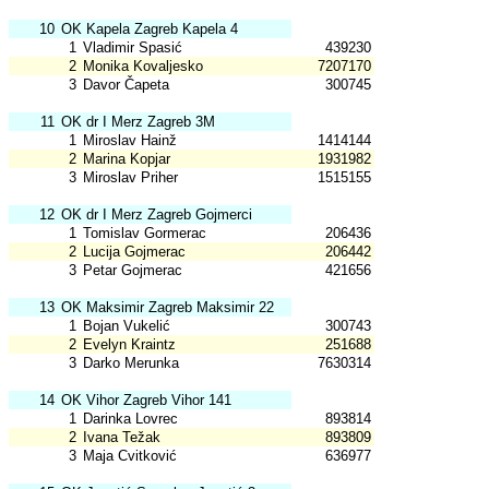
10
OK Kapela Zagreb Kapela 4
1
Vladimir Spasić
439230
2
Monika Kovaljesko
7207170
3
Davor Čapeta
300745
11
OK dr I Merz Zagreb 3M
1
Miroslav Hainž
1414144
2
Marina Kopjar
1931982
3
Miroslav Priher
1515155
12
OK dr I Merz Zagreb Gojmerci
1
Tomislav Gormerac
206436
2
Lucija Gojmerac
206442
3
Petar Gojmerac
421656
13
OK Maksimir Zagreb Maksimir 22
1
Bojan Vukelić
300743
2
Evelyn Kraintz
251688
3
Darko Merunka
7630314
14
OK Vihor Zagreb Vihor 141
1
Darinka Lovrec
893814
2
Ivana Težak
893809
3
Maja Cvitković
636977