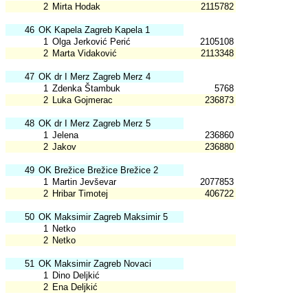
2
Mirta Hodak
2115782
46
OK Kapela Zagreb Kapela 1
1
Olga Jerković Perić
2105108
2
Marta Vidaković
2113348
47
OK dr I Merz Zagreb Merz 4
1
Zdenka Štambuk
5768
2
Luka Gojmerac
236873
48
OK dr I Merz Zagreb Merz 5
1
Jelena
236860
2
Jakov
236880
49
OK Brežice Brežice Brežice 2
1
Martin Jevševar
2077853
2
Hribar Timotej
406722
50
OK Maksimir Zagreb Maksimir 5
1
Netko
2
Netko
51
OK Maksimir Zagreb Novaci
1
Dino Deljkić
2
Ena Deljkić