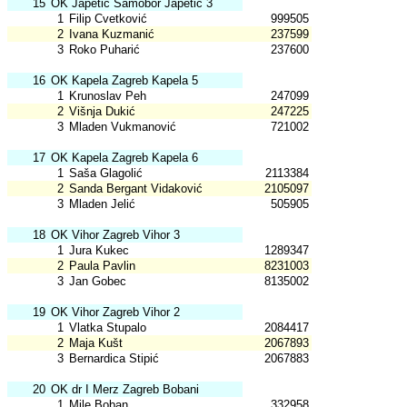
15
OK Japetić Samobor Japetić 3
1
Filip Cvetković
999505
2
Ivana Kuzmanić
237599
3
Roko Puharić
237600
16
OK Kapela Zagreb Kapela 5
1
Krunoslav Peh
247099
2
Višnja Dukić
247225
3
Mladen Vukmanović
721002
17
OK Kapela Zagreb Kapela 6
1
Saša Glagolić
2113384
2
Sanda Bergant Vidaković
2105097
3
Mladen Jelić
505905
18
OK Vihor Zagreb Vihor 3
1
Jura Kukec
1289347
2
Paula Pavlin
8231003
3
Jan Gobec
8135002
19
OK Vihor Zagreb Vihor 2
1
Vlatka Stupalo
2084417
2
Maja Kušt
2067893
3
Bernardica Stipić
2067883
20
OK dr I Merz Zagreb Bobani
1
Mile Boban
332958