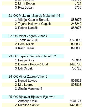
2
Mirta Boban
5724
3
Rea Boban
5738
21
OK Maksimir Zagreb Maksimir 44
1
Višnja Kabalin Borenić
888972
2
Tajana Holjevac-Gagulić
245249
3
Robert Kaniški
888975
22
OK Vihor Zagreb Vihor 4
1
Tomislav Vuk
7778899
2
Dora Težak
893830
3
Karlo Težak
893808
23
OK Japetić Samobor Japetić 2
1
Franjo Budi
770914
2
Danijela Popović Budi
1420785
3
Edi Ocvirk
750723
24
OK Vihor Zagreb Vihor 6
1
Nenad Lovrec
893813
2
Mia Lovrec
893816
3
Siniša Mareković
25
OK Bjelovar Bjelovar Bjelovar
1
Antonija Orlić
8041177
2
Nikolina Šantić
1420813