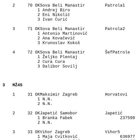
    2     70 OKSova Beli Manastir        Patrola1      
              1 Andrej Biro                           

              2 Eni Nikolić                           

              3 Ivan Ćurić                            

    3     71 OKSova Beli Manastir        Patrola2      
              1 Antonio Martinović                    

              2 Ana Kovačević                         

              3 Krunoslav Kokoš                       

    4     72 OKSova Beli Manastir        ŠefPatrole    
              1 Željko Plentaj                        

              2 Cura Cura                             

              3 Dalibor Sovilj                        

3  
MŽ45           
    1     31 OKMaksimir Zagreb           Horvatovi     
              1 N.N.                                  

              2 N.N.                                  

    2     32 OKJapetić Samobor           Japetić       
              1 Branka Fabek                   237599 

              2 N.N.                                  

    3     33 OKVihor Zagreb              Vihor5        
              1 Maja Cvitković                 636977 
