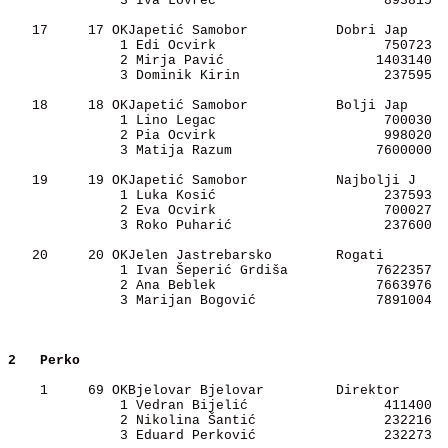
              3 Iva Lovrec                     893815 

   17     17 OKJapetić Samobor           Dobri Jap     
              1 Edi Ocvirk                     750723 

              2 Mirja Pavić                   1403140 

              3 Dominik Kirin                  237595 

   18     18 OKJapetić Samobor           Bolji Jap     
              1 Lino Legac                     700030 

              2 Pia Ocvirk                     998020 

              3 Matija Razum                  7600000 

   19     19 OKJapetić Samobor           Najbolji J    
              1 Luka Kosić                     237593 

              2 Eva Ocvirk                     700027 

              3 Roko Puharić                   237600 

   20     20 OKJelen Jastrebarsko        Rogati        
              1 Ivan Šeperić Grdiša           7622357 

              2 Ana Beblek                    7663976 

              3 Marijan Bogović               7891004 

2  
Perko          
    1     69 OKBjelovar Bjelovar         Direktor      
              1 Vedran Bijelić                 411400 

              2 Nikolina Šantić                232216 

              3 Eduard Perković                232273 
