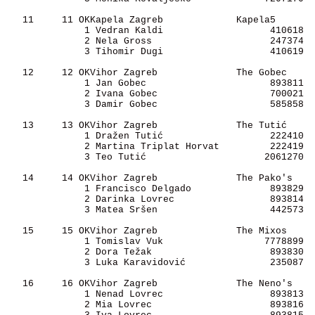
   11     11 OKKapela Zagreb             Kapela5       
              1 Vedran Kaldi                   410618 

              2 Nela Gross                     247374 

              3 Tihomir Dugi                   410619 

   12     12 OKVihor Zagreb              The Gobec     
              1 Jan Gobec                      893811 

              2 Ivana Gobec                    700021 

              3 Damir Gobec                    585858 

   13     13 OKVihor Zagreb              The Tutić     
              1 Dražen Tutić                   222410 

              2 Martina Triplat Horvat         222419 

              3 Teo Tutić                     2061270 

   14     14 OKVihor Zagreb              The Pako's    
              1 Francisco Delgado              893829 

              2 Darinka Lovrec                 893814 

              3 Matea Sršen                    442573 

   15     15 OKVihor Zagreb              The Mixos     
              1 Tomislav Vuk                  7778899 

              2 Dora Težak                     893830 

              3 Luka Karavidović               235087 

   16     16 OKVihor Zagreb              The Neno's    
              1 Nenad Lovrec                   893813 

              2 Mia Lovrec                     893816 
