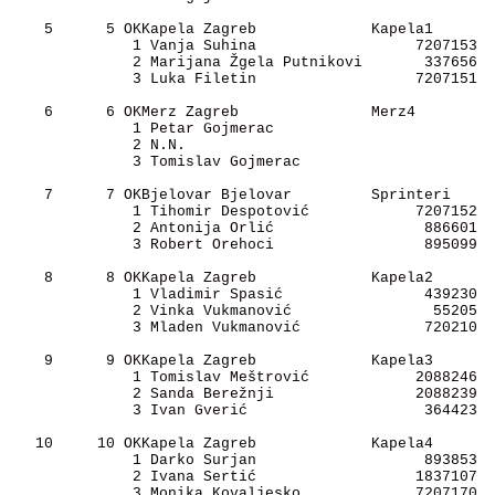
    5      5 OKKapela Zagreb             Kapela1       
              1 Vanja Suhina                  7207153 

              2 Marijana Žgela Putnikovi       337656 

              3 Luka Filetin                  7207151 

    6      6 OKMerz Zagreb               Merz4         
              1 Petar Gojmerac                        

              2 N.N.                                  

              3 Tomislav Gojmerac                     

    7      7 OKBjelovar Bjelovar         Sprinteri     
              1 Tihomir Despotović            7207152 

              2 Antonija Orlić                 886601 

              3 Robert Orehoci                 895099 

    8      8 OKKapela Zagreb             Kapela2       
              1 Vladimir Spasić                439230 

              2 Vinka Vukmanović                55205 

              3 Mladen Vukmanović              720210 

    9      9 OKKapela Zagreb             Kapela3       
              1 Tomislav Meštrović            2088246 

              2 Sanda Berežnji                2088239 

              3 Ivan Gverić                    364423 

   10     10 OKKapela Zagreb             Kapela4       
              1 Darko Surjan                   893853 

              2 Ivana Sertić                  1837107 

              3 Monika Kovaljesko             7207170 
